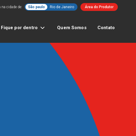
 na cidade de:
São paulo
Rio de Janeiro
Área do Produtor
Fique por dentro
Quem Somos
Contato