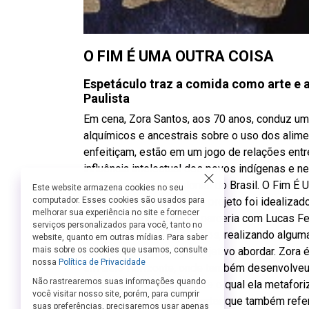
O FIM É UMA OUTRA COISA
Espetáculo traz a comida como arte e 
Paulista
Em cena, Zora Santos, aos 70 anos, conduz um
alquímicos e ancestrais sobre o uso dos alim
enfeitiçam, estão em um jogo de relações ent
influência intelectual dos povos indígenas e n
passado presente colonial do Brasil. O Fim É
Este website armazena cookies no seu
computador. Esses cookies são usados para
performático inédito, cujo projeto foi idealiza
melhorar sua experiência no site e fornecer
seguiu em concepção e parceria com Lucas Ferr
serviços personalizados para você, tanto no
Grace Passô e Dione Carlos, realizando algu
website, quanto em outras mídias. Para saber
mais sobre os cookies que usamos, consulte
a obra agora tem como objetivo abordar. Zora 
nossa
Política de Privacidade
em Belo Horizonte, onde também desenvolveu 
Não rastrearemos suas informações quando
comida afro-mineira, sobre o qual ela metafori
você visitar nosso site, porém, para cumprir
comestíveis”, sem descartar que também refe
suas preferências, precisaremos usar apenas