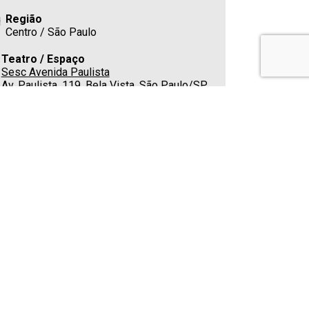
Região
Centro / São Paulo
Teatro / Espaço
Sesc Avenida Paulista
Av. Paulista, 119, Bela Vista, São Paulo/SP
- 01311903
Estacionamento
Cafeteria
Sim
E-mail
(11) 3170-0800
Classificação indicativa
Não apropriado para menores de 14 anos