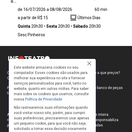
o…
Considerado por Fernando Pessoa como o
de 16/07/2026 a 08/08/2026
60 min
Imperador da língua portuguesa, Vieira
a partir de R$ 15
Últimos Dias
concebeu no Sermão de Santo Antônio aos
Peixes um texto que revela a suas
Quinta
20h30
Sexta
20h30
Sábado
20h30
urpreendente imaginação, habilidade oratória
Sesc Pinheiros
e poder satírico, utilizando os peixes como
símbolos de virtudes e vícios humanos. Neste
espetáculo, dois atores e um músico se
dirigem ao público, com muito humor, clareza
e recursos técnicos, para compartilhar um dos
Este website armazena cookies no seu
mais belos e instigantes textos concebidos na
computador. Esses cookies são usados para
Como faço para ir ao teatro? Onde compro ingressos e a que preços?
nossa língua.
melhorar sua experiência no site e fornecer
Quais peças estão em cartaz?
serviços personalizados para você, tanto no
Para responder a essas e outras perguntas, criamos o banco de peças
website, quanto em outras mídias. Para saber
teatrais do INFOTEATRO.
mais sobre os cookies que usamos, consulte
nossa
Política de Privacidade
Não rastrearemos suas informações quando
você visitar nosso site, porém, para cumprir
As informações das peças cadastradas no site são de inteira
suas preferências, precisaremos usar apenas
responsabilidade das produções. O Infoteatro não se responsabiliza
um pequeno cookie, para que você não seja
pela atualização das informações das peças cadastradas.
solicitado a tomar essa decisão novamente.