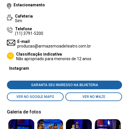
Estacionamento
Cafeteria
Sim
Telefone
(11) 3791-5200
E-mail
producao@armazemciadeteatro.com.br
Classificação indicativa
12
Não apropriado para menores de 12 anos
Instagram
GARANTA SEU INGRESSO NA BILHETERIA
VER NO GOOGLE MAPS
VER NO WAZE
Galeria de fotos