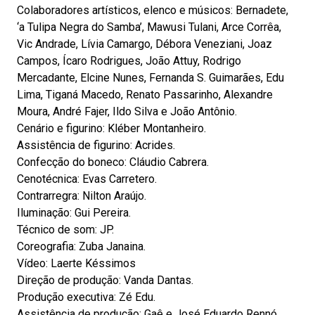
Colaboradores artísticos, elenco e músicos: Bernadete,
‘a Tulipa Negra do Samba’, Mawusi Tulani, Arce Corrêa,
Vic Andrade, Lívia Camargo, Débora Veneziani, Joaz
Campos, Ícaro Rodrigues, João Attuy, Rodrigo
Mercadante, Elcine Nunes, Fernanda S. Guimarães, Edu
Lima, Tiganá Macedo, Renato Passarinho, Alexandre
Moura, André Fajer, Ildo Silva e João Antônio.
Cenário e figurino: Kléber Montanheiro.
Assistência de figurino: Acrides.
Confecção do boneco: Cláudio Cabrera.
Cenotécnica: Evas Carretero.
Contrarregra: Nilton Araújo.
Iluminação: Gui Pereira.
Técnico de som: JP.
Coreografia: Zuba Janaina.
Vídeo: Laerte Késsimos
Direção de produção: Vanda Dantas.
Produção executiva: Zé Edu.
Assistência de produção: Gaê e José Eduardo Rennó.