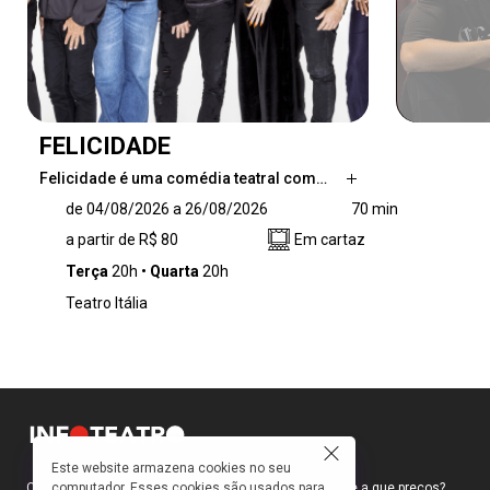
FELICIDADE
Felicidade é uma comédia teatral com…
Felicidade é uma comédia teatral com cara de
de 04/08/2026 a 26/08/2026
70 min
quadrinhos e ambiente de show musical que
a partir de R$ 80
Em cartaz
conta a história de uma escritora que acorda
feliz sem ter o menor motivo. Como a tal
Terça
20h
Quarta
20h
felicidade não vai embora, ela tem de se
Teatro Itália
adaptar a sua nova personalidade, mas será
que os outros vão se adaptar a ela?
Este website armazena cookies no seu
computador. Esses cookies são usados para
Como faço para ir ao teatro? Onde compro ingressos e a que preços?