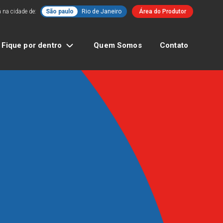
 na cidade de:
São paulo
Rio de Janeiro
Área do Produtor
Fique por dentro
Quem Somos
Contato