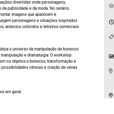
tuações divertidas onde personagens,
da publicidade e da moda. No cenário,
montar imagens que aparecem e
surgem personagens e situações inspirados
s, anúncios coloridos e letreiros comerciais
 lúdica o universo da manipulação de bonecos
z, manipulação e dramaturgia. O workshop
 com os objetos e bonecos, transformação e
s possibilidades cênicas e criação de cenas
dos em geral.
30 e 14h30