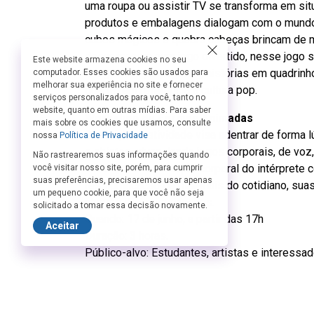
uma roupa ou assistir TV se transforma em si
produtos e embalagens dialogam com o mundo 
cubos mágicos e quebra cabeças brincam de 
desaparecem num jogo divertido, nesse jogo 
Este website armazena cookies no seu
em garotos propaganda, histórias em quadrinho
computador. Esses cookies são usados para
melhorar sua experiência no site e fornecer
que fazem referência à cultura pop.
serviços personalizados para você, tanto no
website, quanto em outras mídias. Para saber
Workshop de Formas Animadas
mais sobre os cookies que usamos, consulte
Descrição: a atividade visa adentrar de forma
nossa
Política de Privacidade
e objetos, vivenciando jogos corporais, de vo
Não rastrearemos suas informações quando
será focado na relação corporal do intérprete
você visitar nosso site, porém, para cumprir
suas preferências, precisaremos usar apenas
ressignificação de materiais do cotidiano, sua
um pequeno cookie, para que você não seja
através de improvisações.
solicitado a tomar essa decisão novamente.
Quando: 17 de junho, a partir das 17h
Aceitar
Duração: 3 horas.
Público-alvo: Estudantes, artistas e interessa
Apresentações extras: 13 de junho às 10h
Dia 17 de junho: sessão com libras