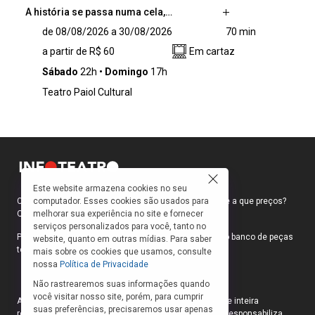
A história se passa numa cela,…
A história se passa numa cela, onde cinco
de 08/08/2026 a 30/08/2026
70 min
presos confinados disputam o poder e
a partir de R$ 60
Em cartaz
articulam uma fuga durante uma rebelião
anunciada. Porém, tudo muda quando um
Sábado
22h
Domingo
17h
jovem de classe média, preso por homicídio, é
Teatro Paiol Cultural
jogado no mesmo espaço, transformando o
ambiente.
Este website armazena cookies no seu
computador. Esses cookies são usados para
Como faço para ir ao teatro? Onde compro ingressos e a que preços?
melhorar sua experiência no site e fornecer
Quais peças estão em cartaz?
serviços personalizados para você, tanto no
Para responder a essas e outras perguntas, criamos o banco de peças
website, quanto em outras mídias. Para saber
teatrais do INFOTEATRO.
mais sobre os cookies que usamos, consulte
nossa
Política de Privacidade
Não rastrearemos suas informações quando
você visitar nosso site, porém, para cumprir
As informações das peças cadastradas no site são de inteira
suas preferências, precisaremos usar apenas
responsabilidade das produções. O Infoteatro não se responsabiliza