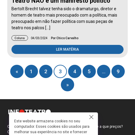
Teatro NÃO é um manifesto político
Bertolt Brecht talvez tenha sido o dramaturgo, diretor e
homem de teatro mais preocupado com a política, mais
preocupado em não fazer política com suas peças de
teatro nos palcos […]
Coluna
04/03/2024
Por Chico Carvalho
LER MATÉRIA
«
1
2
3
4
5
…
9
»
Este website armazena cookies no seu
computador. Esses cookies são usados para
Como faço para ir ao teatro? Onde compro ingressos e a que preços?
melhorar sua experiência no site e fornecer
Quais peças estão em cartaz?