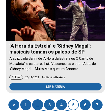
‘A Hora da Estrela’ e ‘Sidney Magal’:
musicais tomam os palcos de SP
A atriz Laila Garin, de ‘A Hora da Estrela ou O Canto de
Macabéa’, e os atores Luis Vasconcelos e Juan Alba, de
‘Sidney Magal – Muito Mais que um Amante…
Coluna
26/11/2022
Por Natália Beukers
LER MATÉRIA
«
1
…
3
4
5
6
7