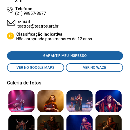
Sim
Telefone
(21) 99857-8677
E-mail
teatros@teatros.art.br
Classificação indicativa
12
Não apropriado para menores de 12 anos
GARANTIR MEU INGRESSO
VER NO GOOGLE MAPS
VER NO WAZE
Galeria de fotos