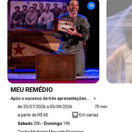
10
MEU REMÉDIO
Após o sucesso de três apresentações…
Após o sucesso de três apresentações
de 25/07/2026 a 05/09/2026
75 min
especiais em Juiz de Fora, Minas Gerais,
a partir de R$ 60
Em cartaz
Mouhamed Harfouch leva seu monólogo “Meu
Remédio” para o Rio de Janeiro, com estreia
Sábado
20h
Domingo
19h
marcada para 10 de janeiro de 2025, no Teatro