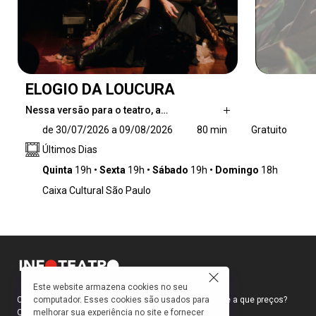
ELOGIO DA LOUCURA
Nessa versão para o teatro, a…
Nessa versão para o teatro, a Loucura,
de 30/07/2026 a 09/08/2026
80 min
Gratuito
interpretada pela atriz Leona Cavalli, se
Últimos Dias
apresenta como personagem, mantendo a
ótica, o sarcasmo e a sagacidade do conteúdo
Quinta
19h
Sexta
19h
Sábado
19h
Domingo
18h
original da obra.
Caixa Cultural São Paulo
Este website armazena cookies no seu
computador. Esses cookies são usados para
Como faço para ir ao teatro? Onde compro ingressos e a que preços?
melhorar sua experiência no site e fornecer
Quais peças estão em cartaz?