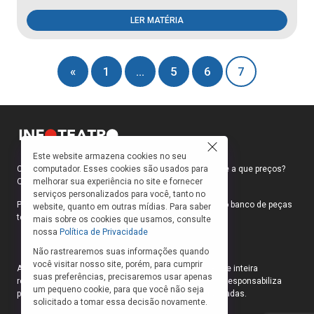
LER MATÉRIA
«
1
…
5
6
7
Este website armazena cookies no seu
computador. Esses cookies são usados para
Como faço para ir ao teatro? Onde compro ingressos e a que preços?
melhorar sua experiência no site e fornecer
Quais peças estão em cartaz?
serviços personalizados para você, tanto no
Para responder a essas e outras perguntas, criamos o banco de peças
website, quanto em outras mídias. Para saber
teatrais do INFOTEATRO.
mais sobre os cookies que usamos, consulte
nossa
Política de Privacidade
Não rastrearemos suas informações quando
você visitar nosso site, porém, para cumprir
As informações das peças cadastradas no site são de inteira
suas preferências, precisaremos usar apenas
responsabilidade das produções. O Infoteatro não se responsabiliza
um pequeno cookie, para que você não seja
pela atualização das informações das peças cadastradas.
solicitado a tomar essa decisão novamente.