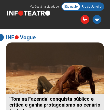
Você está na cidade de:
São paulo
Rio de Janeiro
INF
Vogue
‘Tom na Fazenda’ conquista público e
crítica e ganha protagonismo no cenário