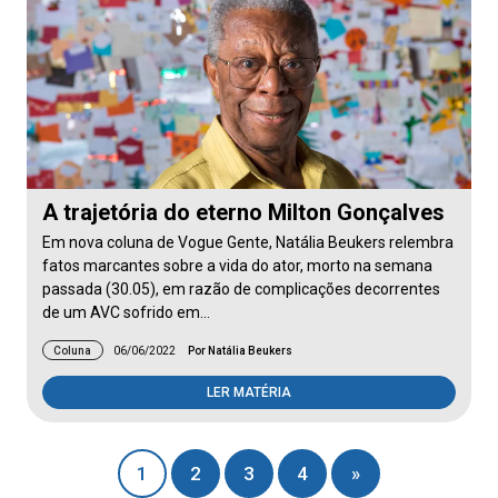
A trajetória do eterno Milton Gonçalves
Em nova coluna de Vogue Gente, Natália Beukers relembra
fatos marcantes sobre a vida do ator, morto na semana
passada (30.05), em razão de complicações decorrentes
de um AVC sofrido em…
Coluna
06/06/2022
Por Natália Beukers
LER MATÉRIA
1
2
3
4
»